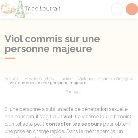
Triac-Lautrait
Acc
Viol commis sur une
personne majeure
Accueil
Mes démarches
Justice
Violence - Atteinte à l'intégrité
Viol commis sur une personne majeure
Partager
Partager sur Facebook
Partager sur X - Twit
Partager sur
Par
Si une personne a subi un acte de pénétration sexuelle
non consenti, il s'agit d'un
viol.
La victime (ou le témoin)
d'un tel acte peut
contacter les secours
pour obtenir
une prise en charge rapide. Dans le même temps, un