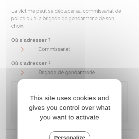
La victime peut se déplacer au commissariat de
police ou à la brigade de gendarmerie de son
choix.
Où s'adresser ?
Commissariat
Où s'adresser ?
Brigade de gendarmerie
À savoir
This site uses cookies and
Lors de la plainte, la victime peut se
constituer partie civile
pour obtenir des
gives you control over what
dommages et intérêts
.
you want to activate
Personalize