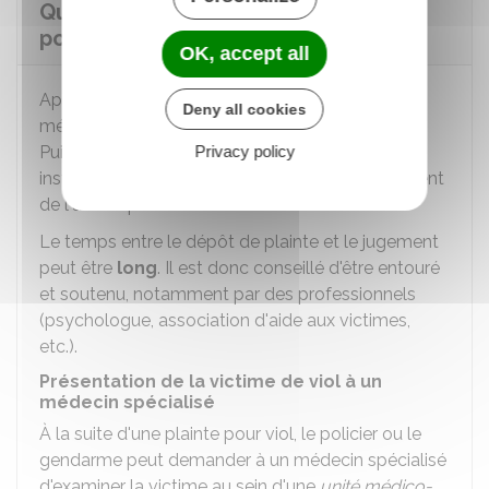
Que se passe-t-il après une plainte
pour viol ?
OK, accept all
Après la plainte, la victime est présentée à un
Deny all cookies
médecin spécialisé qui constate ses blessures.
Puis, la procédure débute : une enquête et une
Privacy policy
instruction ont lieu et peuvent aboutir au jugement
de l'auteur présumé des faits.
Le temps entre le dépôt de plainte et le jugement
peut être
long
. Il est donc conseillé d'être entouré
et soutenu, notamment par des professionnels
(psychologue, association d'aide aux victimes,
etc.).
Présentation de la victime de viol à un
médecin spécialisé
À la suite d'une plainte pour viol, le policier ou le
gendarme peut demander à un médecin spécialisé
d'examiner la victime au sein d'une
unité médico-