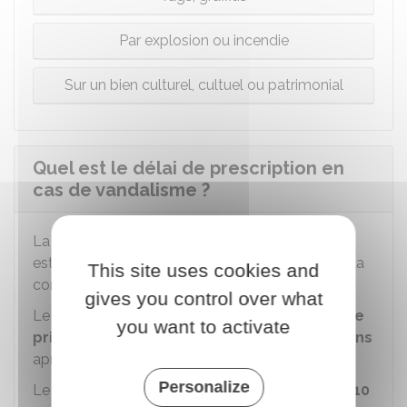
Par explosion ou incendie
Sur un bien culturel, cultuel ou patrimonial
Quel est le délai de prescription en
cas de vandalisme ?
La
vandalisme causant un dommage léger
est une
contravention
qui se
prescrit
1 an
après la
This site uses cookies and
commission des faits.
gives you control over what
Le
vandalisme puni d'une peine de 10 ans de
you want to activate
prison maximum
est un
délit
qui se prescrit
6 ans
après la commission des faits.
Personalize
Le
vandalisme puni d'une peine de plus de 10