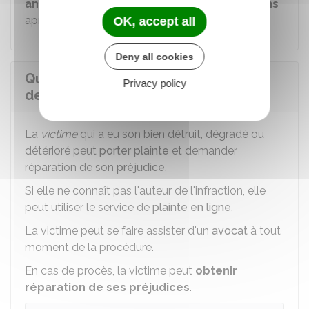
ans de prison
est un
crime
qui se prescrit
20 ans
après la commission des faits.
OK, accept all
Deny all cookies
Quels sont les recours de la victime
Privacy policy
de vandalisme ?
La
victime
qui a eu son bien détruit, dégradé ou
détérioré peut
porter plainte
et demander
réparation de son
préjudice
.
Si elle ne connaît pas l'auteur de l'infraction, elle
peut utiliser le service de
plainte en ligne
.
La victime peut se faire assister d'un
avocat
à tout
moment de la procédure.
En cas de procès, la victime peut
obtenir
réparation de ses préjudices
.