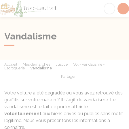
Triac-Lautrait
Acc
Vandalisme
Accueil
Mes démarches
Justice
Vol - Vandalisme -
Escroquerie
Vandalisme
Partager
Partager sur Facebook
Partager sur X - Twit
Partager sur
Par
Votre voiture a été dégradée ou vous avez retrouvé des
graffitis sur votre maison ? Il s'agit de vandalisme. Le
vandalisme est le fait de porter atteinte
volontairement
aux biens privés ou publics sans motif
légitime. Nous vous présentons les informations à
connaître.