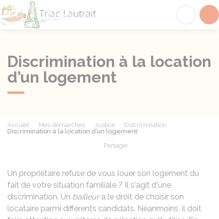
Triac-Lautrait
Acc
Discrimination à la location
d’un logement
Accueil
Mes démarches
Justice
Discrimination
Discrimination à la location d’un logement
Partager
Partager sur Facebook
Partager sur X - Twit
Partager sur
Par
Un propriétaire refuse de vous louer son logement du
fait de votre situation familiale ? Il s'agit d'une
discrimination. Un
bailleur
a le droit de choisir son
locataire parmi différents candidats. Néanmoins, il doit