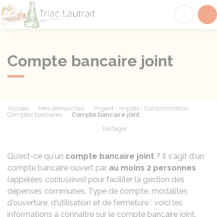
Triac-Lautrait
Acc
Compte bancaire joint
Accueil
Mes démarches
Argent - Impôts - Consommation
Comptes bancaires
Compte bancaire joint
Partager
Partager sur Facebook
Partager sur X - Twit
Partager sur
Par
Qu'est-ce qu'un
compte bancaire joint
? Il s'agit d'un
compte bancaire ouvert par
au moins 2 personnes
(appelées
cotitulaires
) pour faciliter la gestion des
dépenses communes. Type de compte, modalités
d'ouverture, d'utilisation et de fermeture : voici les
informations à connaître sur le compte bancaire joint.