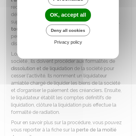
reconstituer les fonds propres de la société (ce
délai peut être augmenté de 2 ans
OK, accept all
supplémentaires). Si la reconstitution n'a pas lieu,
tout intéressé
(ex : un concurrent, un associé)
Deny all cookies
peut demander au tribunal de commerce la
Privacy policy
dissolution de la société.
Lorsque les associés décident de
dissoudre
la
société , ils doivent procéder aux formalités de
dissolution et de liquidation
de la société pour
cesser l'activité. Ils nomment un liquidateur
amiable chargé de liquider les biens de la société
et d'organiser le paiement des créanciers. Ensuite,
le liquidateur établit les comptes définitifs de
liquidation, clôture la liquidation puis effectue la
formalité de radiation.
Pour en savoir plus sur la procédure, vous pouvez
vous reporter à la fiche sur la
perte de la moitié