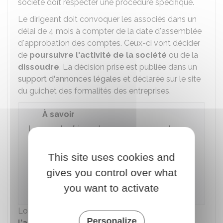
société doit respecter une procédure spécifique.
Le dirigeant doit convoquer les associés dans un
délai de 4 mois à compter de la date d'assemblée
d'approbation des comptes. Ceux-ci vont décider
de
poursuivre l'activité de la société
ou de la
dissoudre
. La décision prise est publiée dans un
support d'annonces légales
et déclarée sur le site
du guichet des formalités des entreprises.
À savoir
Lorsque le dirigeant ne convoque pas les
associés dans un délai de 4 mois à compter
de la date d'assemblée d'approbation des
This site uses cookies and
comptes,
tout intéressé
(ex : un concurrent,
gives you control over what
un associé) peut demander au tribunal de
you want to activate
commerce la dissolution de la société.
Lorsque les associés décident de
poursuivre
Personalize
l'activité
, ils disposent d'un délai de 2 ans pour