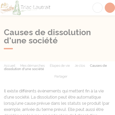
Triac-Lautrait
Acc
Causes de dissolution
d'une société
Accueil
Mes démarches
Étapes de vie
Je clos
Causes de
dissolution d'une société
Partager
Partager sur Facebook
Partager sur X - Twit
Partager sur
Par
Il existe différents évènements qui mettent fin à la vie
d'une société. La dissolution peut être automatique
lorsqu'une cause prévue dans les statuts se produit (par
exemple, arrivée du terme prévu). Elle peut aussi être