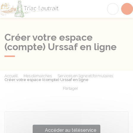
Triac-Lautrait
Acc
Créer votre espace
(compte) Urssaf en ligne
Accueil
Mes démarches
Services en ligne et formulaires
Créer votre espace (compte) Urssaf en ligne
Partager
Partager sur Facebook
Partager sur X - Twit
Partager sur
Par
Accéder au téléservice