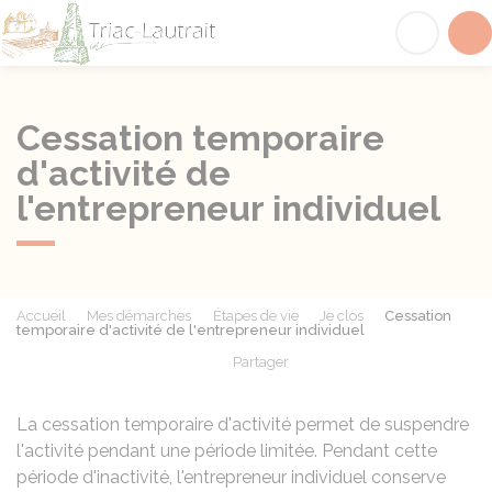
Triac-Lautrait
Acc
Cessation temporaire
d'activité de
l'entrepreneur individuel
Accueil
Mes démarches
Étapes de vie
Je clos
Cessation
temporaire d'activité de l'entrepreneur individuel
Partager
Partager sur Facebook
Partager sur X - Twit
Partager sur
Par
La cessation temporaire d'activité permet de suspendre
l'activité pendant une période limitée. Pendant cette
période d'inactivité, l'entrepreneur individuel conserve