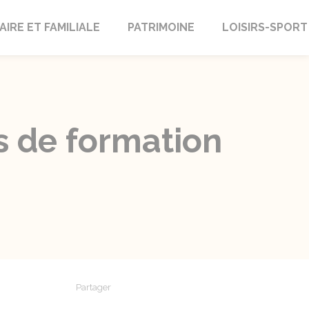
AIRE ET FAMILIALE
PATRIMOINE
LOISIRS-SPORT
fs de formation
Partager
Partager sur Facebook
Partager sur X - Twitter
Partager sur Linkedin
Partager par em