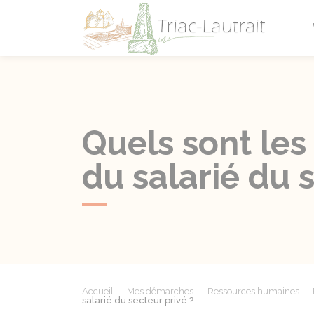
Triac-L
Quels sont les 
du salarié du 
Accueil
Mes démarches
Ressources humaines
salarié du secteur privé ?