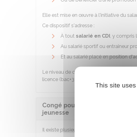
Elle est mise en œuvre à l'initiative du sal
Ce dispositif s'adresse :
À tout
salarié en CDI
, y compris 
Au salarié sportif ou entraîneur p
Et au salarié placé en
position d'ac
Le niveau de qualification du salarié doit ê
licence (bac+3).
This site uses
Congé pour examen ou de forma
jeunesse
Il existe plusieurs autres congés spécifiqu