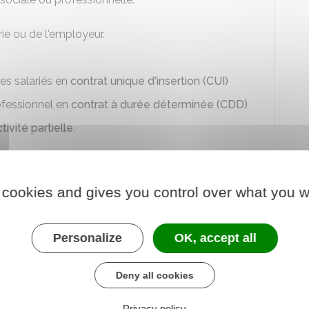
arié ou de l'employeur.
les salariés en
contrat unique d'insertion (CUI)
rofessionnel en
contrat à durée déterminée (CDD)
tivité partielle.
tre inférieur à celui correspondant au grade de la
 cookies and gives you control over what you w
tion de cadres et animateurs de
Personalize
OK, accept all
Deny all cookies
es.
Notamment
:
Privacy policy