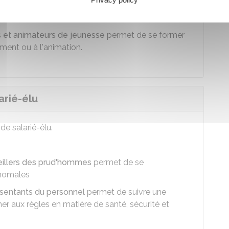
obtenir une autorisation d'absence pour passer un
érir un certain titre ou diplôme
 et animateurs de jeunesse
permet de se former
ment ou à l'animation.
arié-élu
 de salarié-élu.
eillers des prud'hommes
permet de se
'homales
sentants du personnel
permet de suivre une
 aux règles en matière de santé, sécurité et