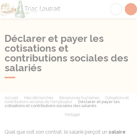
Triac-Lautrait
Acc
Déclarer et payer les
cotisations et
contributions sociales des
salariés
Accueil
Mes démarches
Ressources humaines
Cotisations et
contributions sociales de l'employeur
Déclarer et payer les
cotisations et contributions sociales des salariés
Partager
Partager sur Facebook
Partager sur X - Twit
Partager sur
Par
Quel que soit son contrat, le salarié perçoit un
salaire