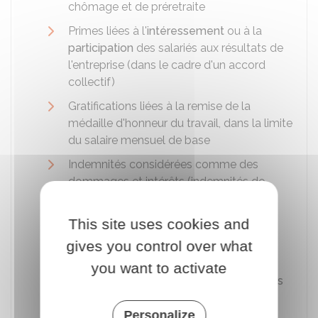
chômage et de préretraite
Primes liées à l'
intéressement
ou à la
participation
des salariés aux résultats de
l'entreprise (dans le cadre d'un accord
collectif)
Gratifications liées à la remise de la
médaille d'honneur du travail, dans la limite
du salaire mensuel de base
Indemnités considérées comme des
dommages et intérêts (indemnités de
licenciement)
Contributions patronales de retraite
This site uses cookies and
supplémentaire et de prévoyance
gives you control over what
complémentaire
you want to activate
Remboursement de frais professionnels
pouvant être justifiés (par exemple des
frais de restauration, un déplacement,
Personalize