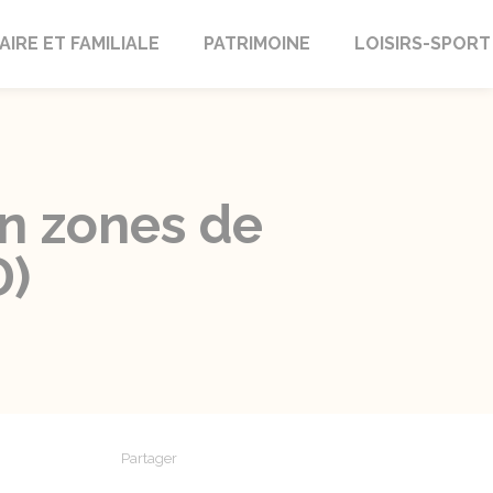
AIRE ET FAMILIALE
PATRIMOINE
LOISIRS-SPORT
en zones de
D)
Partager
Partager sur Facebook
Partager sur X - Twitter
Partager sur Linkedin
Partager par em