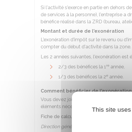
Si l'activité s'exerce en partie en dehors d
de services à la personne), l'entreprise a 
bénéfice réalisé dans la ZRD (bureau, atelier
Montant et durée de l'exonération
L'exonération d'impôt sur le revenu ou d'i
compter du début d'activité dans la zone.
Les 2 années suivantes, l'exonération est é
re
2/3 des bénéfices la 1
année,
e
1/3 des bénéfices la 2
année.
Comment bénéficier de l'exonération
Vous devez joindre à votre déclaration de r
éléments nécessaires qui ouvrent un droit 
This site uses
Fiche de calcul à joindre à la déclaration
Direction générale des finances publiques