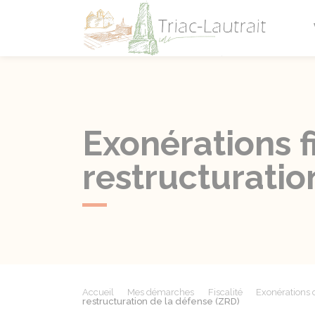
Triac-L
Exonérations f
restructuratio
Accueil
Mes démarches
Fiscalité
Exonérations 
restructuration de la défense (ZRD)