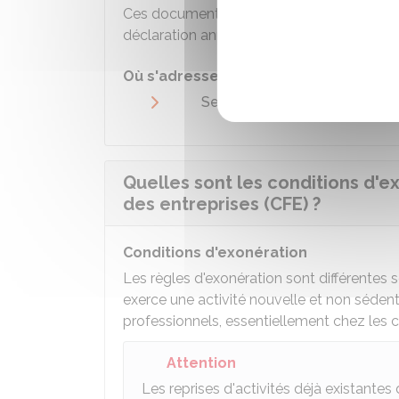
Ces documents doivent être transmis au se
déclaration annuelle de résultats.
Où s'adresser ?
Service des impôts des entrep
Quelles sont les conditions d'e
des entreprises (CFE) ?
Conditions d'exonération
Les règles d'exonération sont différentes s
exerce une activité nouvelle et non sédent
professionnels, essentiellement chez les cl
Attention
Les reprises d'activités déjà existantes 