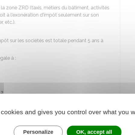
e la zone ZRD (taxis, métiers du bâtiment, activités
droit à l'exonération d'impôt seulement sur son
, etc.).
mpôt sur les sociétés est totale pendant 5 ans à
gale à :
 ?
ésultats une déclaration spéciale et remplir les
à cette exonération fiscale.
 cookies and gives you control over what you w
 de résultat - BOFIP - impôts - ZRD
Personalize
OK, accept all