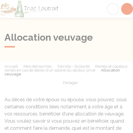
Triac-Lautrait
Acc
Allocation veuvage
Accueil
Mes démarches
Famille - Scolarité
Rentes et capitaux
versés en cas de décès d'un salarié du secteur privé
Allocation
veuvage
Partager
Partager sur Facebook
Partager sur X - Twit
Partager sur
Par
Au décès de votre époux ou épouse, vous pouvez, sous
certaines conditions liées notamment à votre âge et à
vos ressources, bénéficier d'une allocation de veuvage.
Vous voulez savoir si vous pouvez en bénéficier, quand
et comment faire la demande, quel est le montant de