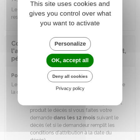
This site uses cookies and
Le montant peut être réduit en fonction de vos
gives you control over what
ressources.
you want to activate
Comment se passe le versement de
Personalize
l'allocation veuvage (point de départ,
périodicité, durée) ?
OK, accept all
Point de départ
Deny all cookies
Le point de départ de votre allocation dépend de
Privacy policy
la date à laquelle vous en faites la demande :
er
Au 1
jour du mois au cours duquel s'est
produit le décès si vous faites votre
demande
dans les 12 mois
suivant le
décès (et si le demandeur remplit les
conditions d'attribution à la date du