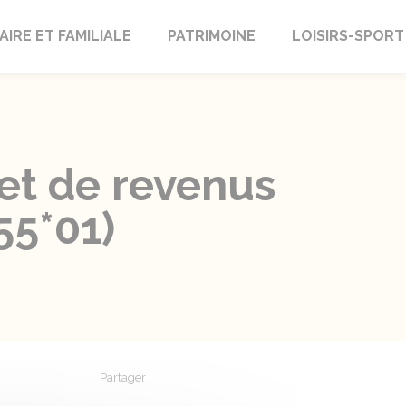
AIRE ET FAMILIALE
PATRIMOINE
LOISIRS-SPORT
 et de revenus
55*01)
Partager
Partager sur Facebook
Partager sur X - Twitter
Partager sur Linkedin
Partager par em