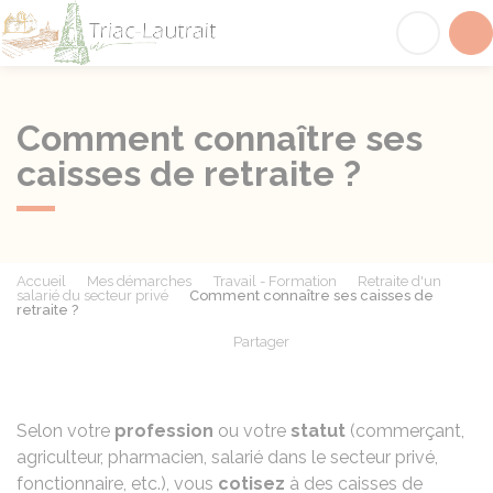
Triac-Lautrait
Acc
Comment connaître ses
caisses de retraite ?
Accueil
Mes démarches
Travail - Formation
Retraite d'un
salarié du secteur privé
Comment connaître ses caisses de
retraite ?
Partager
Partager sur Facebook
Partager sur X - Twit
Partager sur
Par
Selon votre
profession
ou votre
statut
(commerçant,
agriculteur, pharmacien, salarié dans le secteur privé,
fonctionnaire, etc.), vous
cotisez
à des caisses de