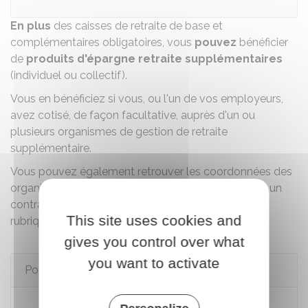
En plus
des caisses de retraite de base et
complémentaires obligatoires, vous
pouvez
bénéficier
de
produits d'épargne retraite supplémentaires
(individuel ou collectif).
Vous en bénéficiez si vous, ou l'un de vos employeurs,
avez cotisé, de façon facultative, auprès d'un ou
plusieurs organismes de gestion de retraite
supplémentaire.
Vous pouvez également retrouver les coordonnées des
organismes de gestion auprès desquels vous avez un
contrat d'épargne dans votre compte retraite à la
This site uses cookies and
rubrique
Mon épargne retraite
.
gives you control over what
you want to activate
Pour en savoir plus
Le système de retraite en France