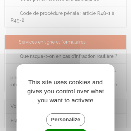
Code de procédure pénale : article R48-1 à
R49-8
Services en ligne et formulaires
Que risque-t-on en cas d'infraction routière ?
Consulter et télécharger les informations du
permis de conduire : solde de points, relevé
This site uses cookies and
intégral, attestation de droit à conduire sécurisée...
gives you control over what
you want to activate
Voir aussi
Personalize
Est-il interdit de klaxonner en voiture ?