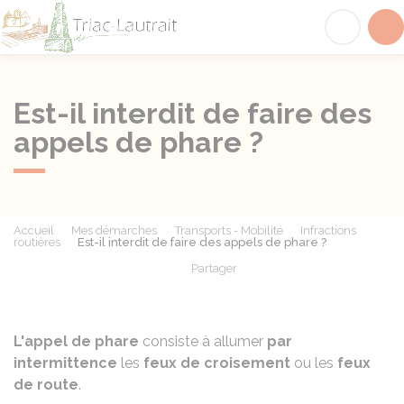
Triac-Lautrait
Acc
Est-il interdit de faire des
appels de phare ?
Accueil
Mes démarches
Transports - Mobilité
Infractions
routières
Est-il interdit de faire des appels de phare ?
Partager
Partager sur Facebook
Partager sur X - Twit
Partager sur
Par
L'appel de phare
consiste à allumer
par
intermittence
les
feux de croisement
ou les
feux
de route
.