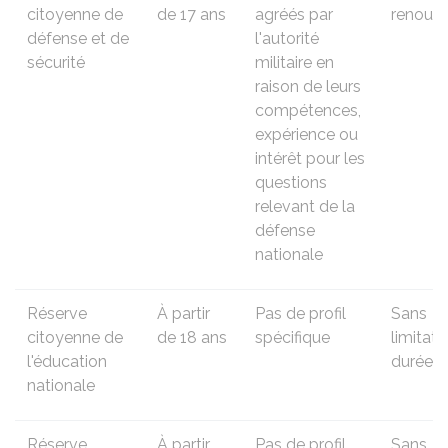
citoyenne de
de 17 ans
agréés par
renouve
défense et de
l'autorité
sécurité
militaire en
raison de leurs
compétences,
expérience ou
intérêt pour les
questions
relevant de la
défense
nationale
Réserve
À partir
Pas de profil
Sans
citoyenne de
de 18 ans
spécifique
limitati
l'éducation
durée
nationale
Réserve
À partir
Pas de profil
Sans