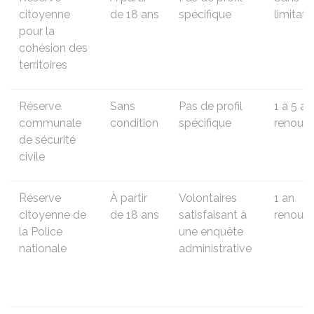
citoyenne
de 18 ans
spécifique
limitati
pour la
cohésion des
territoires
Réserve
Sans
Pas de profil
1 à 5 an
communale
condition
spécifique
renouve
de sécurité
civile
Réserve
À partir
Volontaires
1 an
citoyenne de
de 18 ans
satisfaisant à
renouve
la Police
une enquête
nationale
administrative