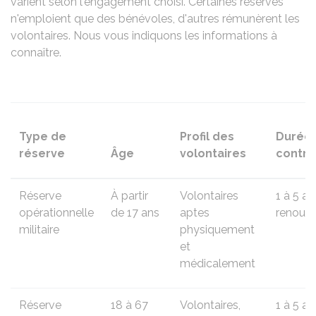
varient selon l'engagement choisi. Certaines réserves
n'emploient que des bénévoles, d'autres rémunèrent les
volontaires. Nous vous indiquons les informations à
connaître.
Type de
Profil des
Durée 
réserve
Âge
volontaires
contra
Réserve
À partir
Volontaires
1 à 5 an
opérationnelle
de 17 ans
aptes
renouve
militaire
physiquement
et
médicalement
Réserve
18 à 67
Volontaires,
1 à 5 an