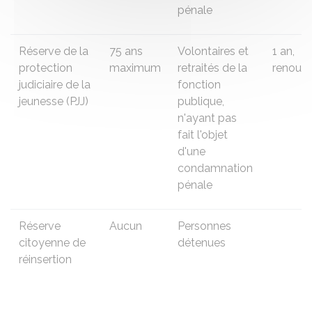
pénale
Réserve de la
75 ans
Volontaires et
1 an,
protection
maximum
retraités de la
renouve
judiciaire de la
fonction
jeunesse (PJJ)
publique,
n'ayant pas
fait l'objet
d'une
condamnation
pénale
Réserve
Aucun
Personnes
citoyenne de
détenues
réinsertion