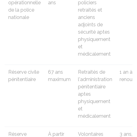
opérationnelle
ans
policiers
de la police
retraités et
nationale
anciens
adjoints de
sécurité aptes
physiquement
et
médicalement
Réserve civile
67 ans
Retraités de
1 an à 5
pénitentiaire
maximum
l'administration
renouve
pénitentiaire
aptes
physiquement
et
médicalement
Réserve
À partir
Volontaires
3 ans,