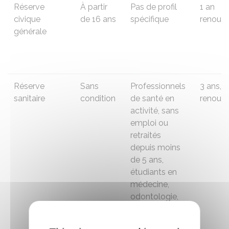
Réserve
À partir
Pas de profil
1 an
civique
de 16 ans
spécifique
renouve
générale
Réserve
Sans
Professionnels
3 ans,
sanitaire
condition
de santé en
renouve
activité, sans
emploi ou
retraités
depuis moins
de 5 ans,
étudiants en
médecine,
odontologie,
pharmacie ou
poursuivant