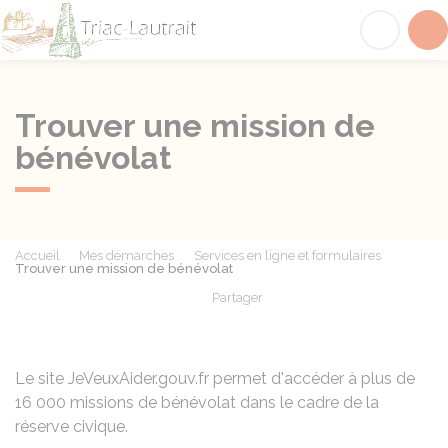
Triac-Lautrait
Acc
Trouver une mission de
bénévolat
Accueil
Mes démarches
Services en ligne et formulaires
Trouver une mission de bénévolat
Partager
Partager sur Facebook
Partager sur X - Twit
Partager sur
Par
Le site JeVeuxAider.gouv.fr permet d'accéder à plus de
16 000 missions de bénévolat dans le cadre de la
réserve civique.