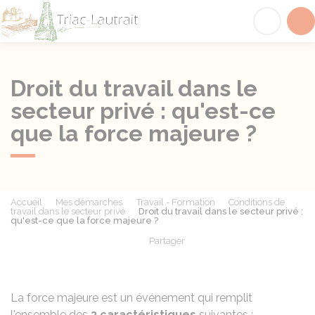
Triac-Lautrait
Acc
Droit du travail dans le
secteur privé : qu'est-ce
que la force majeure ?
Accueil
Mes démarches
Travail - Formation
Conditions de
travail dans le secteur privé
Droit du travail dans le secteur privé :
qu'est-ce que la force majeure ?
Partager
Partager sur Facebook
Partager sur X - Twit
Partager sur
Par
La force majeure est un événement qui remplit
l'ensemble des
3 caractéristiques
suivantes :