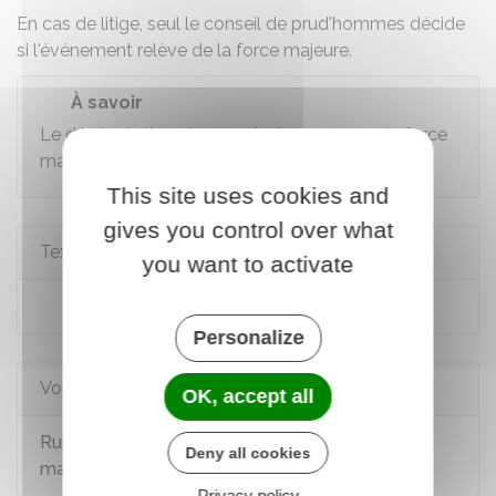
En cas de litige, seul
le conseil de prud'hommes
décide
si l'événement relève de la force majeure.
À savoir
Le décès de l'employeur n'est pas un cas de force
majeure.
This site uses cookies and
gives you control over what
Textes de référence
you want to activate
Code civil : articles 1217 et 1218
Personalize
Voir aussi
OK, accept all
Rupture du contrat de travail pour cas de force
Deny all cookies
majeure
Privacy policy