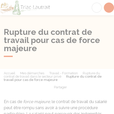
Triac-Lautrait
Acc
Rupture du contrat de
travail pour cas de force
majeure
Accueil
Mes démarches
Travail - Formation
Rupture du
contrat de travail dans le secteur privé
Rupture du contrat de
travail pour cas de force majeure
Partager
Partager sur Facebook
Partager sur X - Twit
Partager sur
Par
En cas de
force majeure
, le contrat de travail du salarié
peut être rompu sans avoir à suivre une procédure
particulière. Le salarié peut percevoir des indemnités