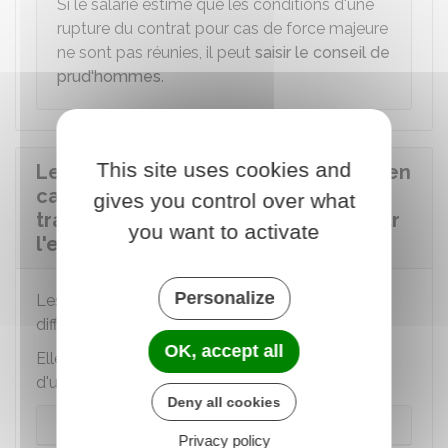
Si le salarié estime que les conditions d'une
rupture du contrat pour cas de force majeure
ne sont pas réunies, il peut
saisir le conseil de
prud'hommes
.
This site uses cookies and
Le salarié perçoit-il des indemnités en
cas de rupture de son contrat de
gives you control over what
travail pour cas de force majeure par
you want to activate
l'employeur ?
Personalize
Les indemnités que peut percevoir un salarié
diffèrent selon la nature du contrat de travail.
OK, accept all
Elles diffèrent également si la rupture est du fait
d'un
sinistre
ou non.
Deny all cookies
Le salarié est en CDI
Privacy policy