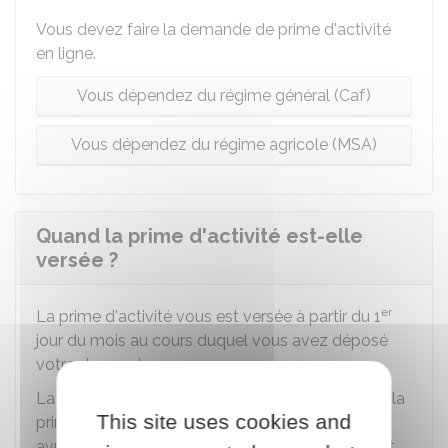
Vous devez faire la demande de prime d'activité
en ligne.
Vous dépendez du régime général (Caf)
Vous dépendez du régime agricole (MSA)
Quand la prime d'activité est-elle
versée ?
er
La prime d'activité vous est versée à partir du 1
jour du mois au cours duquel vous avez déposé
votre demande.
La prime est versée chaque mois (par exemple : la
This site uses cookies and
prime d'activité du mois de mars est versée en
avril), par la
Caf
ou la
MSA
de votre département.