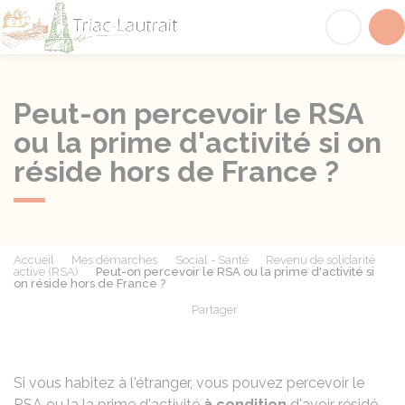
Triac-Lautrait
Acc
Peut-on percevoir le RSA
ou la prime d'activité si on
réside hors de France ?
Accueil
Mes démarches
Social - Santé
Revenu de solidarité
active (RSA)
Peut-on percevoir le RSA ou la prime d'activité si
on réside hors de France ?
Partager
Partager sur Facebook
Partager sur X - Twit
Partager sur
Par
Si vous habitez à l'étranger, vous pouvez percevoir le
RSA
ou la la prime d'activité
à condition
d'avoir résidé