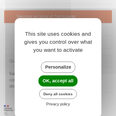
Services en ligne et formulaires
Estimer son droit au RSA (Caf)
This site uses cookies and
gives you control over what
Demander la prime d'activité
you want to activate
Questions ? Réponses !
Personalize
Sans domicile stable ou fixe (SDF) : en quoi
consiste la domiciliation (ou élection de
OK, accept all
domicile) ?
Deny all cookies
Privacy policy