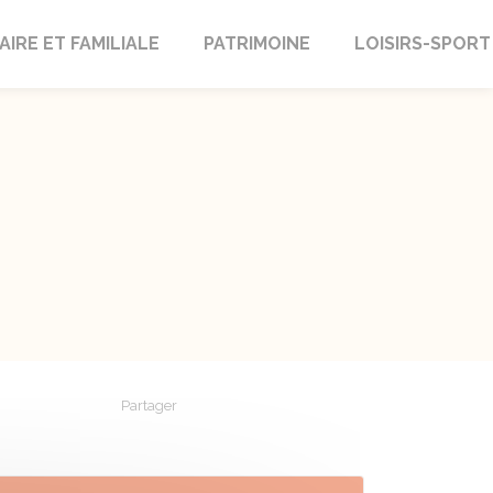
AIRE ET FAMILIALE
PATRIMOINE
LOISIRS-SPORT
Partager
Partager sur Facebook
Partager sur X - Twitter
Partager sur Linkedin
Partager par em