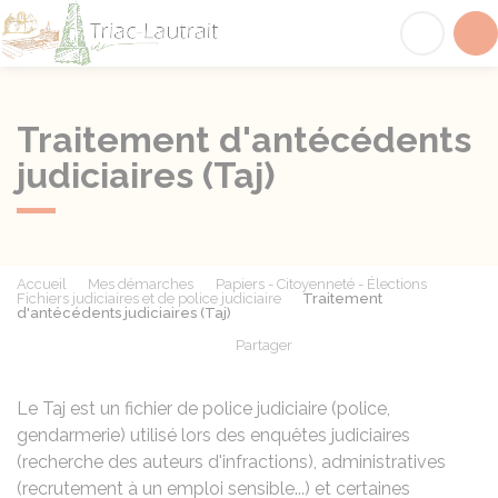
Triac-Lautrait
Acc
Traitement d'antécédents
judiciaires (Taj)
Accueil
Mes démarches
Papiers - Citoyenneté - Élections
Fichiers judiciaires et de police judiciaire
Traitement
d'antécédents judiciaires (Taj)
Partager
Partager sur Facebook
Partager sur X - Twit
Partager sur
Par
Le
Taj
est un fichier de police judiciaire (police,
gendarmerie) utilisé lors des enquêtes judiciaires
(recherche des auteurs d'infractions), administratives
(recrutement à un emploi sensible...) et certaines