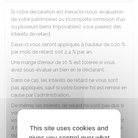
Si votre déclaration est inexacte (sous-évaluation
de votre patrimoine) ou incomplète (omission d'un
ou plusieurs biens imposables), vous paierez des
intérêts de retard.
Ceux-ci vous seront appliqués à hauteur de
0,20 %
par mois de retard, soit
2,4 %
par an.
Une marge d'erreur de
10 %
est tolérée si vous
avez sous-évalué un bien en le déclarant.
Dans ce cas, les intérêts de retard ne vous sont
pas appliqués, sauf si votre bonne foi est remise en
cause par l'administration.
De même, les intérêts de retard ne sont pas dus si
vous avez mentionné par écrit, lors du dépôt de
votre déclaration d'IFI, les motifs vous conduisant
This site uses cookies and
à ne pas déclarer un élément de votre patrimoine
ou à lui donner la valeur déclarée.
gives you control over what