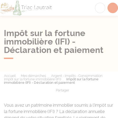
Triac-Lautrait
Acc
Impôt sur la fortune
immobilière (IFI) -
Déclaration et paiement
Accueil
Mes démarches
Argent - Impôts - Consommation
Impôt sur la fortune immobilière (IFI)
Impôt sur la fortune
immobilière (IFI) - Déclaration et paiement
Partager
Partager sur Facebook
Partager sur X - Twit
Partager sur
Par
Vous avez un patrimoine immobilier soumis à l'impôt sur
la fortune immobilière (IFI) ? La déclaration annuelle
dépend de votre situation familiale. Le règlement de