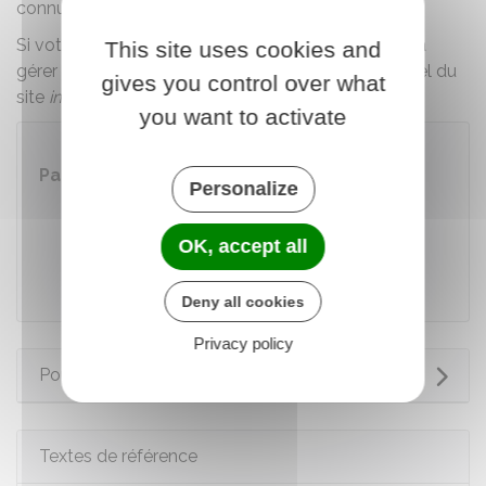
connue par leurs services fiscaux.
Si votre situation change, vous pouvez demander à
This site uses cookies and
gérer votre prélèvement
sur votre espace personnel du
gives you control over what
site
impôts.gouv.fr
.
you want to activate
Impôts : accéder à votre espace
Particulier
Personalize
Accéder au service en ligne
OK, accept all
Ministère chargé des finances
Deny all cookies
Privacy policy
Pour en savoir plus
Textes de référence