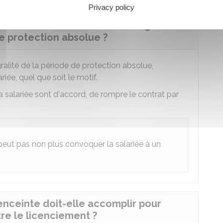
Privacy policy
ne salariée enceinte ou en congé de
e protection absolue ?
gralité de la période de protection absolue,
ariée, quel que soit le motif.
 la salariée sont d'accord, de rompre le contrat par
peut pas non plus convoquer la salariée à un
enceinte doit-elle accomplir pour
tre le licenciement ?