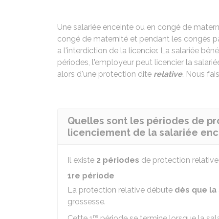
Une salariée enceinte ou en congé de materni
congé de maternité et pendant les congés p
a l'interdiction de la licencier. La salariée bé
périodes, l'employeur peut licencier la salari
alors d'une protection dite
relative
. Nous fai
Quelles sont les périodes de pr
licenciement de la salariée en
Il existe
2 périodes
de protection relative
1re période
La protection relative débute
dès que la
grossesse.
re
Cette 1
période se termine lorsque la sa