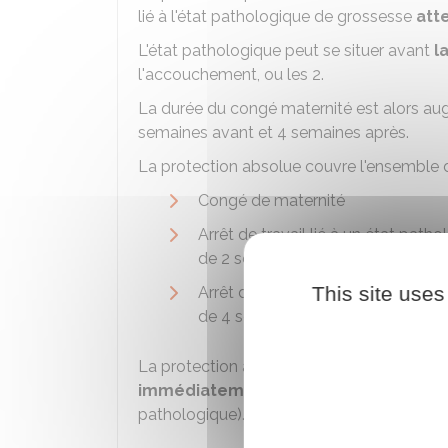
lié à l'état pathologique de grossesse
atte
L'état pathologique peut se situer avant
l
l'accouchement, ou les 2.
La durée du congé maternité est alors au
semaines avant et 4 semaines après.
La protection absolue couvre l'ensemble d
Congé de maternité
Arrêt de travail lié à un état path
de 2 semaines
This site uses
Arrêt de travail lié à un état path
de 4 semaines.
La protection absolue s'applique égalem
immédiatement
après le congé matern
pathologique).