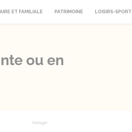
AIRE ET FAMILIALE
PATRIMOINE
LOISIRS-SPORT
inte ou en
Partager
Partager sur Facebook
Partager sur X - Twitter
Partager sur Linkedin
Partager par em