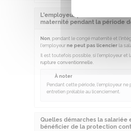
L'employeur peut-il licencier u
maternité pendant la période d
Non
, pendant le congé maternité et l'inté
l'employeur
ne peut pas licencier
la sal
Il est toutefois possible, si l'employeur et
rupture conventionnelle
.
À noter
Pendant cette période, l'employeur ne 
entretien prélable au licenciement.
Quelles démarches la salariée 
bénéficier de la protection con