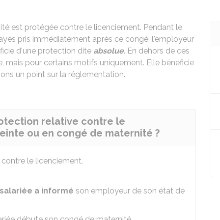
té est protégée contre le licenciement. Pendant le
ayés pris immédiatement après ce congé, l'employeur
néficie d'une protection dite
absolue
. En dehors de ces
ée, mais pour certains motifs uniquement. Elle bénéficie
sons un point sur la réglementation.
otection relative contre le
ceinte ou en congé de maternité ?
 contre le licenciement.
 salariée a informé
son employeur de son état de
lariée débute son congé de maternité.