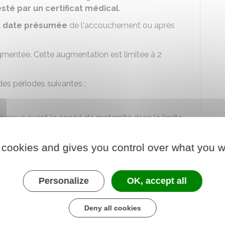
sté par un certificat médical
.
a date présumée
de l'accouchement ou après
gmentée. Cette augmentation est limitée à 2
es périodes suivantes :
ologique avant le congé de maternité dans la limite
 cookies and gives you control over what you w
ologique après le congé de maternité dans la limite
Personalize
OK, accept all
ent pendant les congés payés
pris
ité (augmenté éventuellement du congé
Deny all cookies