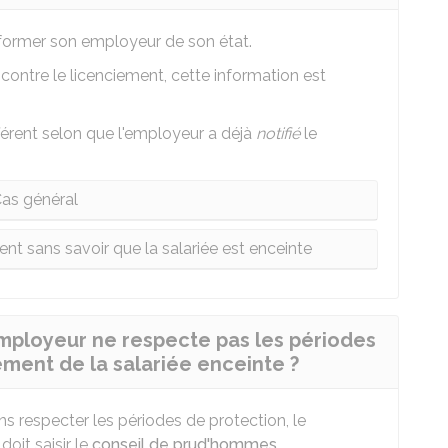
informer son employeur de son état.
 contre le licenciement, cette information est
érent selon que l'employeur a déjà
notifié
le
as général
ent sans savoir que la salariée est enceinte
'employeur ne respecte pas les périodes
ement de la salariée enceinte ?
ns respecter les périodes de protection, le
 doit saisir le
conseil de prud'hommes
.