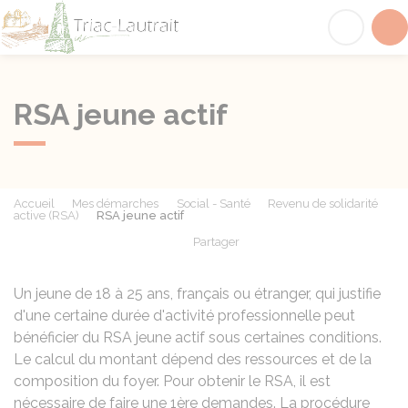
Triac-Lautrait
Acc
RSA jeune actif
Accueil
Mes démarches
Social - Santé
Revenu de solidarité
active (RSA)
RSA jeune actif
Partager
Partager sur Facebook
Partager sur X - Twit
Partager sur
Par
Un jeune de 18 à 25 ans, français ou étranger, qui justifie
d'une certaine durée d'activité professionnelle peut
bénéficier du
RSA
jeune actif sous certaines conditions.
Le calcul du montant dépend des ressources et de la
composition du foyer. Pour obtenir le RSA, il est
nécessaire de faire une 1ère demandes. La procédure