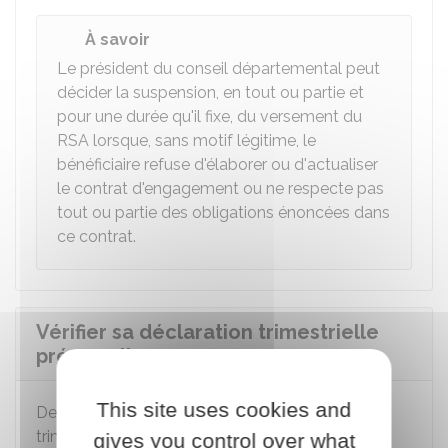
À savoir
Le président du conseil départemental peut
décider la suspension, en tout ou partie et
pour une durée qu'il fixe, du versement du
RSA lorsque, sans motif légitime, le
bénéficiaire refuse d'élaborer ou d'actualiser
le contrat d'engagement ou ne respecte pas
tout ou partie des obligations énoncées dans
ce contrat.
Vérifier sa déclaration trimestrielle
préremplie
This site uses cookies and
er
Depuis le
1
mars 2025
, votre déclaration
trimestrielle de ressources en ligne évolue.
gives you control over what