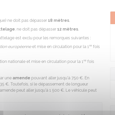
que) ne doit pas dépasser
18 mètres
.
attelage
, ne doit pas dépasser
12 mètres
.
'attelage est exclu pour les remorques suivantes :
re
tion européenne
et mise en circulation pour la 1
fois
re
ion nationale et mise en circulation pour la 1
fois
par une
amende
pouvant aller jusqu'à
750 €
. En
135 €
. Toutefois, si le dépassement de longueur
l'amende peut aller jusqu'à
1 500 €
. Le véhicule peut