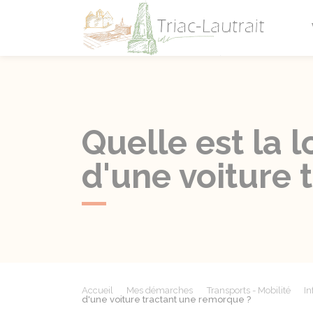
Triac-L
Quelle est la
d'une voiture 
Accueil
Mes démarches
Transports - Mobilité
In
d'une voiture tractant une remorque ?