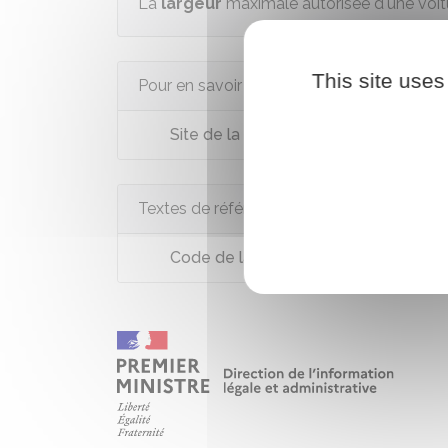
La
largeur
maximale autorisée d'une voi
This site uses
Pour en savoir plus
Site de la sécurité routière
Textes de référence
Code de la route : articles R312-10 à