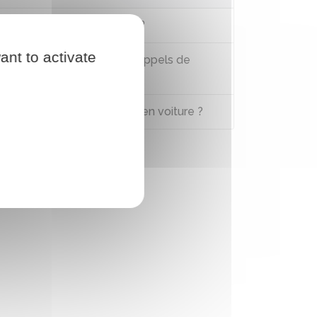
Peut-on fumer en voiture ?
ant to activate
Est-il interdit de faire des appels de
phare ?
Est-il interdit de klaxonner en voiture ?