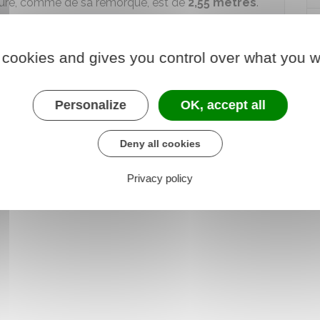
ture, comme de sa remorque, est de
2,55 mètres
.
 cookies and gives you control over what you w
Personalize
OK, accept all
Deny all cookies
Privacy policy
 R312-18