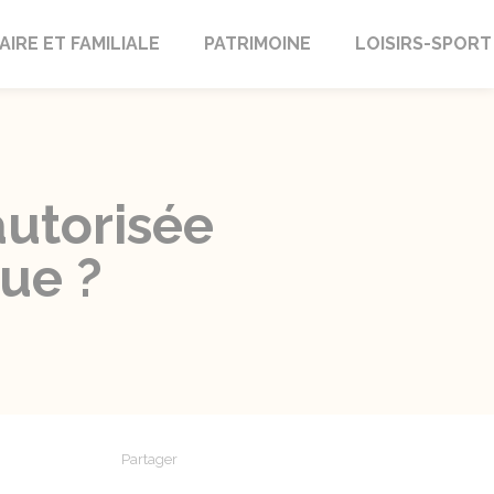
AIRE ET FAMILIALE
PATRIMOINE
LOISIRS-SPORT
autorisée
ue ?
Partager
Partager sur Facebook
Partager sur X - Twitter
Partager sur Linkedin
Partager par em