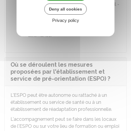
service d'accompagnement par le travail -
Deny all cookies
Ésat, Institut médico-éducatif - IME,
Institut médico-professionnel - IMP)
Privacy policy
Vous êtes en contrat de formation en
alternance.
Où se déroulent les mesures
proposées par l'établissement et
service de pré-orientation (ESPO) ?
L'ESPO peut être autonome ou rattaché à un
établissement ou service de santé ou à un
établissement de réadaptation professionnelle.
L'accompagnement peut se faire dans les locaux
de l'ESPO ou sur votre lieu de formation ou emploi