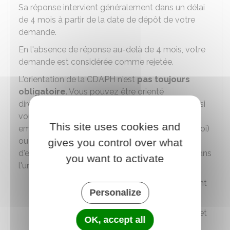
Sa réponse intervient généralement dans un délai
de 4 mois à partir de la date de dépôt de votre
demande.
En l'absence de réponse au-delà de 4 mois, votre
demande est considérée comme rejetée.
L'orientation de la CDAPH n'est
pas toujours
obligatoire
. Vous pouvez être orienté
directement vers un ESPO par votre employeur si
vous êtes en activité ou par votre conseiller Cap
This site uses cookies and
emploi, France Travail (anciennement Pôle emploi)
ou la mission locale si vous êtes demandeur
gives you control over what
d'emploi. C'est notamment le cas si vous êtes dans
you want to activate
l'une des situations suivantes :
Vous avez besoin d'un accompagnement
Personalize
de courte durée
Vous êtes déjà admis en établissement et
OK, accept all
service médico-social (Établissement et