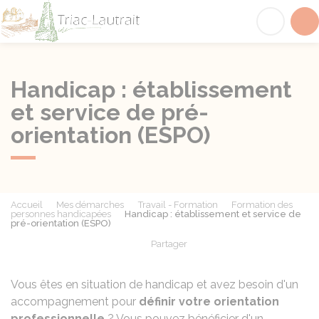
Triac-Lautrait
Acc
Handicap : établissement
et service de pré-
orientation (ESPO)
Accueil
Mes démarches
Travail - Formation
Formation des
personnes handicapées
Handicap : établissement et service de
pré-orientation (ESPO)
Partager
Partager sur Facebook
Partager sur X - Twit
Partager sur
Par
Vous êtes en situation de handicap et avez besoin d'un
accompagnement pour
définir votre orientation
professionnelle
? Vous pouvez bénéficier d'un