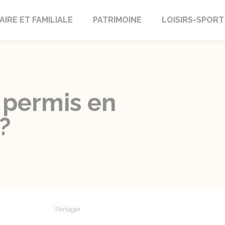
AIRE ET FAMILIALE
PATRIMOINE
LOISIRS-SPORT
 permis en
?
Partager
Partager sur Facebook
Partager sur X - Twitter
Partager sur Linkedin
Partager par em