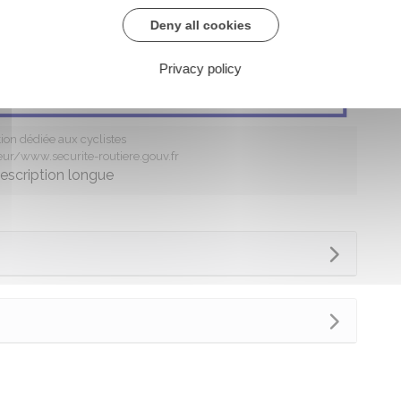
Deny all cookies
Privacy policy
tion dédiée aux cyclistes
ieur/www.securite-routiere.gouv.fr
description longue