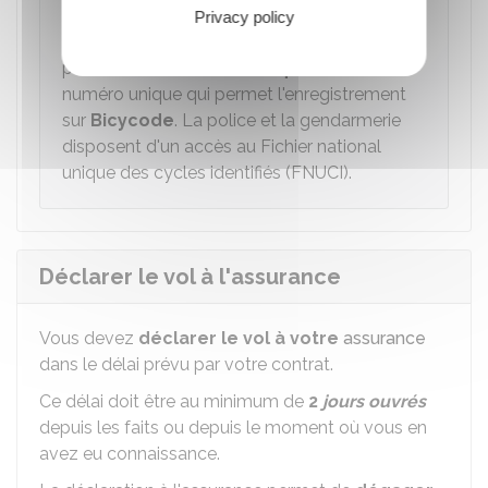
À savoir
Privacy policy
Sur demande de son propriétaire, un vélo
peut être
identifié et marqué
avec un
numéro unique qui permet l'enregistrement
sur
Bicycode
. La police et la gendarmerie
disposent d'un accès au Fichier national
unique des cycles identifiés (FNUCI).
Déclarer le vol à l'assurance
Vous devez
déclarer le vol à votre
assurance
dans le délai prévu par votre contrat.
Ce délai doit être au minimum de
2
jours ouvrés
depuis les faits ou depuis le moment où vous en
avez eu connaissance.