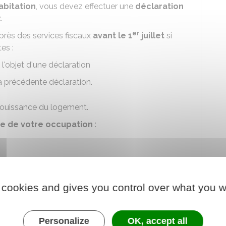
abitation
, vous devez effectuer une
déclaration
.
er
près des services fiscaux
avant le 1
juillet
si
es :
l'objet d'une déclaration
 précédente déclaration.
 jouissance du logement.
e de votre occupation
:
 cookies and gives you control over what you w
locataire, par exemple), vous devez l'identifier en
Personalize
OK, accept all