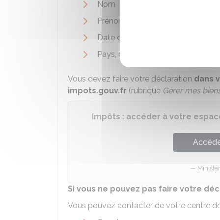
Nom
Prénom
Date de naissance
Pays, département et commune d
Vous devez faire votre déclaration
dans v
impots.gouv.fr
(rubrique
Gérer mes biens
Impôts : accéder à votre espace
Accéder
Ministè
Si vous ne pouvez pas faire votre déc
Vous pouvez contacter de votre centre de