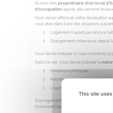
Si vous êtes
propriétaire d'un local d'h
d'occupation
auprès des services fiscaux
Vous devez effectuer cette déclaration au
vous êtes dans l'une des situations suivant
Logement n'ayant pas encore fait 
Changements intervenus depuis la
Vous devez indiquer si vous conservez la
Dans ce cas, vous devez préciser la
natur
Résidence principale
Résidence secondaire
Logement vacant.
This site uses
Si le logement est
occupé par un tiers
(
fournissant les informations suivantes :