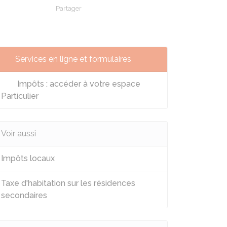
Partager
Partager sur Facebook
Partager sur X - Twitter
Partager sur Linkedin
Partager par em
Services en ligne et formulaires
Impôts : accéder à votre espace
Particulier
Voir aussi
Impôts locaux
Taxe d'habitation sur les résidences
secondaires