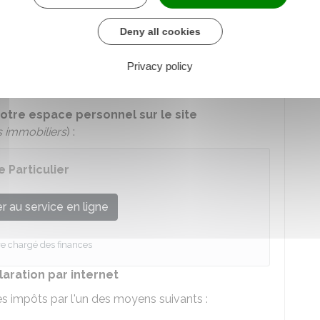
Deny all cookies
Privacy policy
e naissance.
otre espace personnel sur le site
 immobiliers
) :
 Particulier
 au service en ligne
re chargé des finances
laration par internet
s impôts par l'un des moyens suivants :