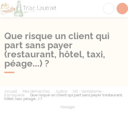
Triac-Lautrait
Acc
Que risque un client qui
part sans payer
(restaurant, hôtel, taxi,
péage...) ?
Accueil
Mes démarches
Justice
Vol - Vandalisme -
Escroquerie
Que risque un client qui part sans payer (restaurant,
hôtel, taxi, péage...) ?
Partager
Partager sur Facebook
Partager sur X - Twit
Partager sur
Par