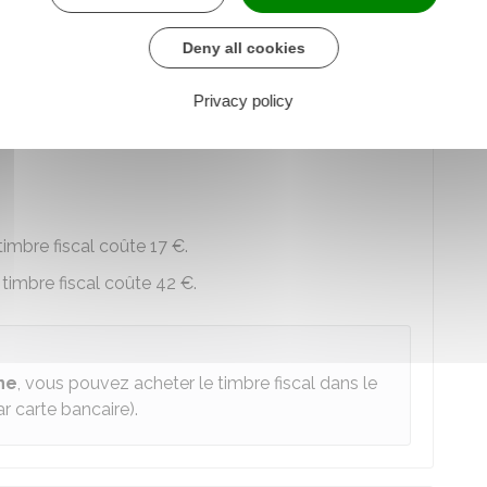
 au service en ligne
Deny all cookies
re chargé des finances
Privacy policy
sidence et l'âge du mineur :
 timbre fiscal coûte
17 €
.
e timbre fiscal coûte
42 €
.
ne
, vous pouvez acheter le timbre fiscal dans le
 carte bancaire).