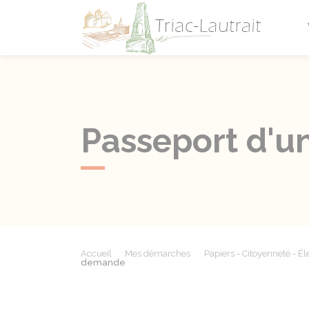
Triac-L
Passeport d'u
Accueil
Mes démarches
Papiers - Citoyenneté - Él
demande