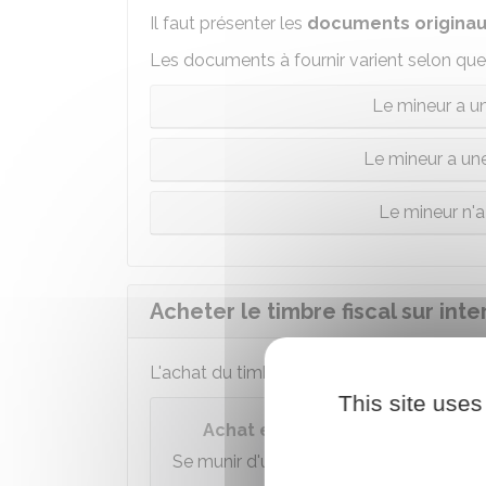
Il faut présenter les
documents
origina
Les documents à fournir varient selon que 
Le mineur a un
Le mineur a une
Le mineur n'a
Acheter le timbre fiscal sur inte
L'achat du timbre fiscal se fait
en ligne
via
This site uses
Achat en ligne du timbre fiscal 
Se munir d'une carte bancaire.