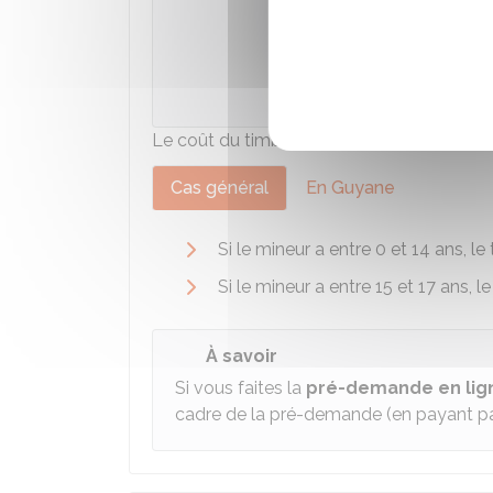
Accéder
Ministè
Le coût du timbre varie selon le lieu de ré
Cas général
En Guyane
Si le mineur a entre 0 et 14 ans, le
Si le mineur a entre 15 et 17 ans, l
À savoir
Si vous faites la
pré-demande en lig
cadre de la pré-demande (en payant par