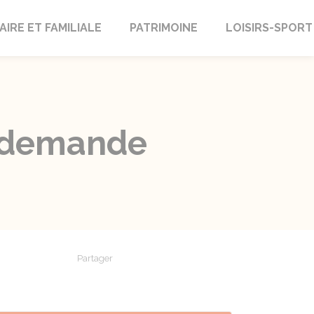
AIRE ET FAMILIALE
PATRIMOINE
LOISIRS-SPORT
e demande
Partager
Partager sur Facebook
Partager sur X - Twitter
Partager sur Linkedin
Partager par em