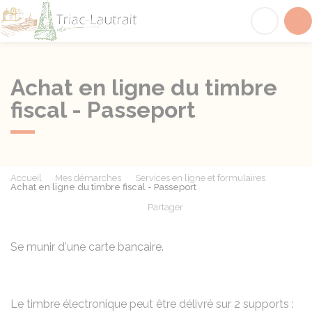
Triac-Lautrait
Acc
Achat en ligne du timbre
fiscal - Passeport
Accueil
Mes démarches
Services en ligne et formulaires
Achat en ligne du timbre fiscal - Passeport
Partager
Partager sur Facebook
Partager sur X - Twit
Partager sur
Par
Se munir d'une carte bancaire.
Le timbre électronique peut être délivré sur 2 supports :