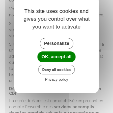
comme conclu en CDI.
Votre établissement employeur vous adresse un
This site uses cookies and
nouveau contrat confirmant sa durée indéterminée.
gives you control over what
Si vous refusez de conclure ce nouveau contrat,
you want to activate
vous êtes maintenu en fonctions jusqu'à la fin de
votre contrat en cours.
Personalize
Si lors de votre recrutement, vous êtes lié par CDI à
un autre établissement public hospitalier ou à une
administration ou un établissement public de l'État
OK, accept all
ou à une collectivité ou un établissement public
territorial, sur des fonctions de même catégorie
Deny all cookies
hiérarchique, votre contrat peut être conclu pour
Privacy policy
une durée indéterminée.
Décompte des services pour un passage en
CDI
La durée de 6 ans est comptabilisée en prenant en
compte l'ensemble des
services accomplis
dans les emplois suivants ou occupés pour