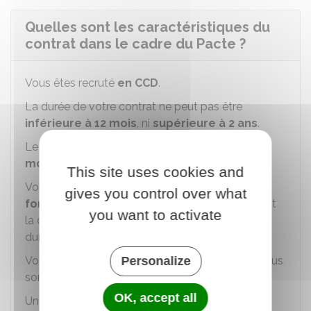
Quelles sont les caractéristiques du
contrat dans le cadre du Pacte ?
Vous êtes recruté
en CCD
.
La durée de votre contrat ne peut pas être
inférieure à 12 mois
, ni
supérieure à 2 ans
.
Le contrat comporte une
période d'essai de 2
mois
.
This site uses cookies and
Vous bénéficiez, au cours du contrat, d'une
gives you control over what
formation professionnelle
en alternance dont
you want to activate
la durée ne peut pas être inférieure à
20 %
de la
durée totale de votre contrat.
Vous vous engagez à exécuter les tâches qui vous
Personalize
sont confiées et à suivre cette formation.
OK, accept all
Un agent de votre administration employeur est