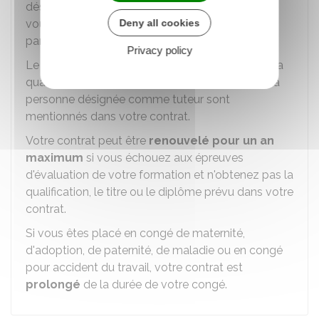
désigné tuteur pour vous accueillir, vous guider,
vous apporter tout conseil utile et suivre votre
Deny all cookies
parcours de formation.
Privacy policy
Le programme de formation, l'intitulé précis de la
qualification préparée et le nom et le statut de la
personne désignée comme tuteur sont
mentionnés dans votre contrat.
Votre contrat peut être
renouvelé pour un an
maximum
si vous échouez aux épreuves
d'évaluation de votre formation et n'obtenez pas la
qualification, le titre ou le diplôme prévu dans votre
contrat.
Si vous êtes placé en congé de maternité,
d'adoption, de paternité, de maladie ou en congé
pour accident du travail, votre contrat est
prolongé
de la durée de votre congé.