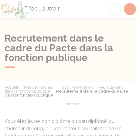
Triac-Lautrait
Acc
Recrutement dans le
cadre du Pacte dans la
fonction publique
Accueil
Mes démarches
Travail - Formation
Recrutement
dans la fonction publique
Recrutement dans le cadre du Pacte
dans la fonction publique
Partager
Partager sur Facebook
Partager sur X - Twit
Partager sur
Par
Vous êtes jeune, non diplômé ou peu diplômé, ou
chômeur de longue durée et vous souhaitez devenir
fonctionnaire ? Le parcours d'accès aux carrières de la