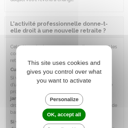
L'activité professionnelle donne-t-
elle droit à une nouvelle retraite ?
Cela dépend selon que vous remplissez ou non les
conditions pour bénéficier d'un cumul emploi-
retraite intégral.
This site uses cookies and
Cumul emploi-retraite intégral
gives you control over what
Si vous remplissez les conditions pour bénéficier
you want to activate
d'un cumul emploi-retraite intégral, votre activité
professionnelle vous permet,
depuis le 1er
janvier 2023
, de vous constituer de nouveaux
Personalize
droits à la retraite auprès de la caisse de retraite de
base dont relève votre activité.
OK, accept all
Si vous reprenez une activité chez votre