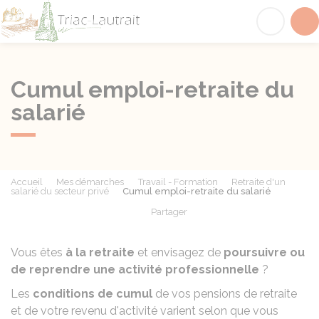
Triac-Lautrait
Acc
Cumul emploi-retraite du
salarié
Accueil
Mes démarches
Travail - Formation
Retraite d'un
salarié du secteur privé
Cumul emploi-retraite du salarié
Partager
Partager sur Facebook
Partager sur X - Twit
Partager sur
Par
Vous êtes
à la retraite
et envisagez de
poursuivre ou
de reprendre une activité professionnelle
?
Les
conditions de cumul
de vos pensions de retraite
et de votre revenu d'activité varient selon que vous