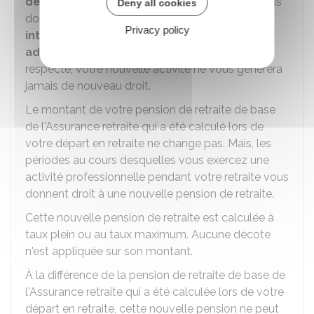
dernier employeur
, cette reprise d'activité vous
Deny all cookies
donne droit à un supplément de pension
si elle
Privacy policy
intervient au moins 6 mois après votre
admission à la retraite
. Si ce délai n'est pas
respecté, votre nouvelle activité ne vous génèrera
jamais de nouveau droit.
Le montant de votre pension de retraite de base
de l'Assurance retraite qui a été calculé lors de
votre départ en retraite ne change pas. Mais, les
périodes au cours desquelles vous exercez une
activité professionnelle pendant votre retraite vous
donnent droit à une nouvelle pension de retraite.
Cette nouvelle pension de retraite est calculée à
taux plein ou au taux maximum. Aucune décote
n'est appliquée sur son montant.
À la différence de la pension de retraite de base de
l'Assurance retraite qui a été calculée lors de votre
départ en retraite, cette nouvelle pension ne peut