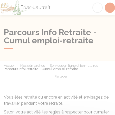
Triac-Lautrait
Acc
Parcours Info Retraite -
Cumul emploi-retraite
Accueil
Mes démarches
Services en ligne et formulaires
Parcours Info Retraite - Cumul emploi-retraite
Partager
Partager sur Facebook
Partager sur X - Twit
Partager sur
Par
Vous êtes retraité ou encore en activité et envisagez de
travailler pendant votre retraite.
Selon votre activité, les règles à respecter pour cumuler