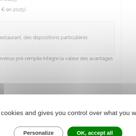
 €
en 2025).
restaurant, des dispositions particulières
 revenus pré-remplie intègre la valeur des avantages
ture accordés par votre employeur
si vous avez
 cookies and gives you control over what you w
 fonction mise à disposition par votre employeur
Personalize
OK, accept all