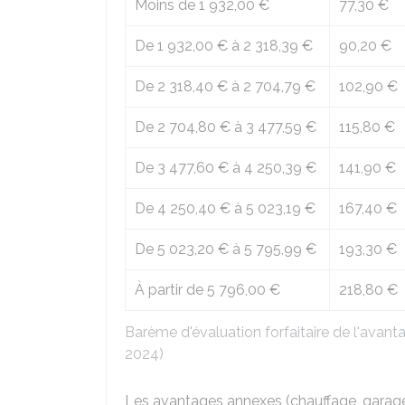
Moins de
1 932,00 €
77,30 €
De
1 932,00 €
à
2 318,39 €
90,20 €
De
2 318,40 €
à
2 704,79 €
102,90 €
De
2 704,80 €
à
3 477,59 €
115,80 €
De
3 477,60 €
à
4 250,39 €
141,90 €
De
4 250,40 €
à
5 023,19 €
167,40 €
De
5 023,20 €
à
5 795,99 €
193,30 €
À partir de
5 796,00 €
218,80 €
Barème d'évaluation forfaitaire de l'avan
2024)
Les avantages annexes (chauffage, garage, 