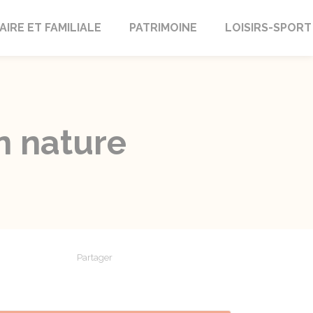
AIRE ET FAMILIALE
PATRIMOINE
LOISIRS-SPORT
n nature
Partager
Partager sur Facebook
Partager sur X - Twitter
Partager sur Linkedin
Partager par em