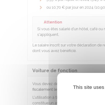
ou
10,70 €
par jour en 2024 (
10,90
Attention
Si vous êtes salarié d'un hôtel, café ou 
s'appliquent.
Le salaire inscrit sur votre déclaration de
dont vous avez bénéficié.
Voiture de fonction
Vous devez déclarer les avantages en na
This site uses
fiscalement le statut de salarié
.
L'utilisation à titre privé d'une voiture de
constitue un avantage en nature.