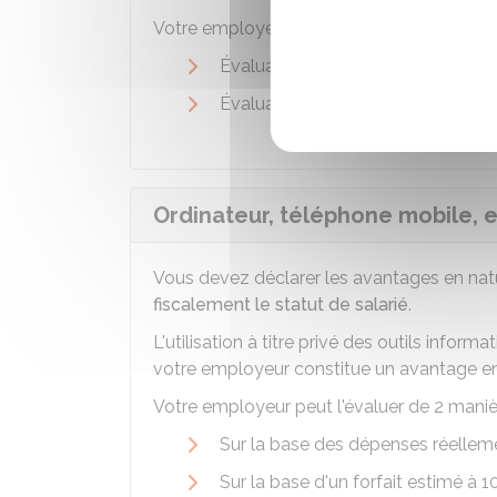
Votre employeur
peut l'évaluer de 2 mani
Évaluation d'après la valeur réelle
Évaluation forfaitaire.
Ordinateur, téléphone mobile, e
Vous devez déclarer les avantages en na
fiscalement le statut de salarié
.
L'utilisation à titre privé des outils info
votre employeur constitue un avantage en
Votre employeur peut l'évaluer de 2 maniè
Sur la base des dépenses réelle
Sur la base d'un forfait estimé à
1