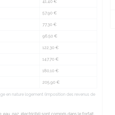
41,40 €
57,90 €
77,30 €
96,50 €
122,30 €
147,70 €
180,10 €
205,90 €
tage en nature logement (imposition des revenus de
eau, gaz, électricité) sont compris dans le forfait.