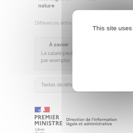
nature
Différences entre frais professionnels et ava
This site uses
À savoir
Le salarié peut être entièrement rémunéré
par exemple).
Textes de référence