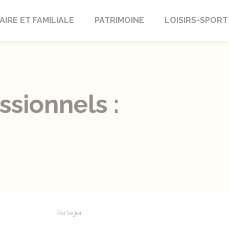
AIRE ET FAMILIALE
PATRIMOINE
LOISIRS-SPORT
ssionnels :
Partager
Partager sur Facebook
Partager sur X - Twitter
Partager sur Linkedin
Partager par em