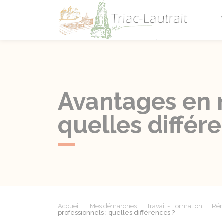
Triac-L
Avantages en n
quelles différ
Accueil
Mes démarches
Travail - Formation
Rém
professionnels : quelles différences ?