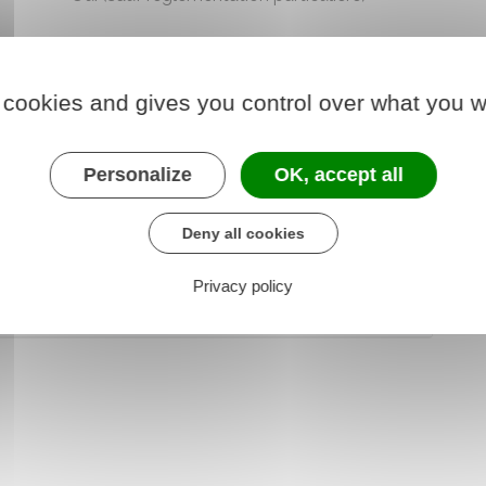
ntages en nature
 cookies and gives you control over what you w
Personalize
OK, accept all
 en avantages en nature (cas d'un
salarié au pair
,
Deny all cookies
Privacy policy