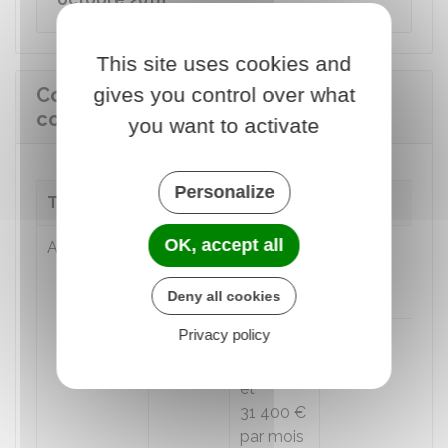
This site uses cookies and
Cotisations de retraite
gives you control over what
complémentaire
you want to activate
Personalize
Type de cotisation
Assiette
Taux
OK, accept all
Agirc-Arrco
Tranche
Jusqu'à
3,15 %
1
3 925 €
par mois
Deny all cookies
Privacy policy
Tranche
Entre
8,64 %
2
3 925 €
et
31 400 €
par mois