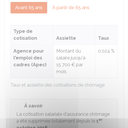
Avant 65 ans
À partir de 65 ans
Type de
cotisation
Assiette
Taux
Agence pour
Montant du
0,024 %
l'emploi des
salaire jusqu'à
cadres (Apec)
15 700 €
par
mois
Taux et assiette des cotisations de chômage
À savoir
La cotisation salariale d'assurance chômage
er
a été supprimée totalement depuis le
1
octobre 2018
.