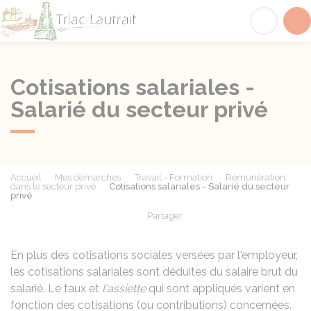
Triac-Lautrait
Acc
Cotisations salariales -
Salarié du secteur privé
Accueil
Mes démarches
Travail - Formation
Rémunération
dans le secteur privé
Cotisations salariales - Salarié du secteur
privé
Partager
Partager sur Facebook
Partager sur X - Twit
Partager sur
Par
En plus des cotisations sociales versées par l'employeur,
les cotisations salariales sont déduites du salaire brut du
salarié. Le taux et
l'assiette
qui sont appliqués varient en
fonction des cotisations (ou contributions) concernées.