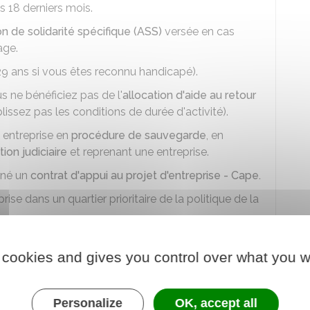
s 18 derniers mois.
on de solidarité spécifique (ASS)
versée en cas
age.
29 ans si vous êtes reconnu handicapé).
 ne bénéficiez pas de l'
allocation d'aide au retour
issez pas les conditions de durée d'activité).
e entreprise en
procédure de sauvegarde
, en
tion judiciaire
et reprenant une entreprise.
gné un
contrat d'appui au projet d'entreprise - Cape.
se dans un quartier prioritaire de la politique de la
ée d'éducation de l'enfant (PreParE).
 cookies and gives you control over what you w
e pas avoir bénéficié de l'Acre au cours des
3
re création ou reprise d'entreprise).
Personalize
OK, accept all