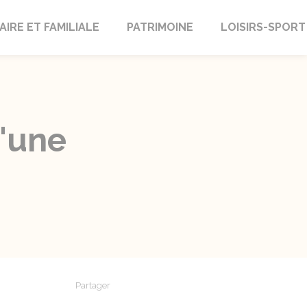
AIRE ET FAMILIALE
PATRIMOINE
LOISIRS-SPORT
d'une
Partager
Partager sur Facebook
Partager sur X - Twitter
Partager sur Linkedin
Partager par em