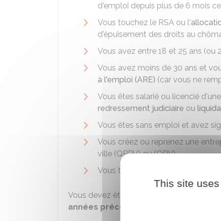
d'emploi depuis plus de 6 mois ce
Vous touchez le
RSA
ou l'
allocati
d'épuisement des droits au chôm
Vous avez entre 18 et 25 ans (ou 
Vous avez moins de 30 ans et vous
à l'emploi (ARE)
(car vous ne rempl
Vous êtes salarié ou licencié d'un
redressement judiciaire
ou
liquida
Vous êtes sans emploi et avez si
Vous créez ou reprenez une entrepri
ville (QPPV) ou (QPV)
Vous touchez la
prestation partag
This site uses
Vous devez être en
début d'activité
et n
années précédentes
(au titre d'une aut