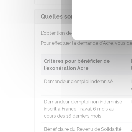
Quelles sont les démarches pour
L'obtention de l'Acre n'est
pas automati
Pour effectuer la demande d'Acre, vous de
Critères pour bénéficier de
l'exonération Acre
Demandeur d'emploi indemnisé
Demandeur d'emploi non indemnisé
inscrit à France Travail 6 mois au
cours des 18 derniers mois
Bénéficiaire du Revenu de Solidarité