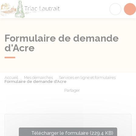
Triac-Lautrait
Acc
Formulaire de demande
d'Acre
Accueil
Mes démarches
Services en ligne et formulaires
Formulaire de demande d'Acre
Partager
Partager sur Facebook
Partager sur X - Twit
Partager sur
Par
Télécharger le formulaire (229.4 KB)