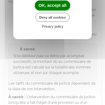
montants suivants :
OK, accept all
Somme initialement due par le débiteur au
créancier à l'échéance convenue (créance
Deny all cookies
en principal)
Privacy policy
Montant de la condamnation (sauf
les
dépens
, c'est-à-dire les frais liés au procès)
À savoir
Si le débiteur paie sa dette par acomptes
successifs, le montant dû au commissaire de
justice est calculé sur la totalité des sommes
obtenues et non sur chaque acompte.
Les tarifs du commissaire de justice dépendent de
la date de son intervention.
À savoir :
L'intervention du commissaire de justice,
lorsqu'elle a fait l'objet d'une provision ou d'un