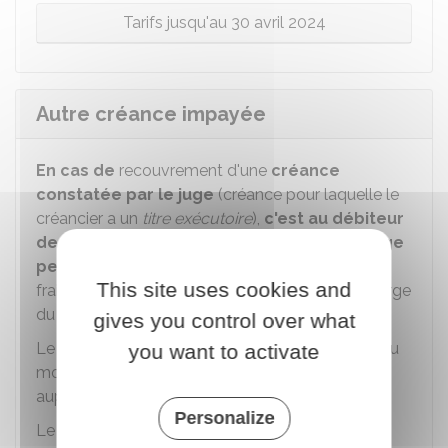
Tarifs jusqu'au 30 avril 2024
Autre créance impayée
En cas de
recouvrement d'une
créance
constatée par le juge
(créance pour laquelle le
créancier a un
titre exécutoire
),
c'est au débiteur
de payer
le
droit de recouvrement
,
mais le juge
peut en décider autrement
(partage de ces
This site uses cookies and
frais entre le débiteur ou le créancier, ou à la charge
du créancier).
gives you control over what
Le montant du droit de recouvrement dépend du
you want to activate
montant récupéré par le commissaire de justice
auprès du débiteur.
Personalize
Le montant récupéré peut porter sur 1 des