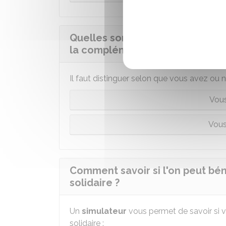
Quelles sont les conditions de 
la complémentaire santé solidai
Il faut distinguer selon que vous avez ou n
Vous
Vous
Comment savoir si l'on peut bé
solidaire ?
Un
simulateur
vous permet de savoir si 
solidaire :