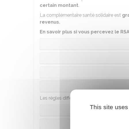
certain montant
.
La complémentaire santé solidaire est
gr
revenus.
En savoir plus si vous percevez le RSA, 
r
Les règles diffèrent selon s'il s'agit d'une 1
This site uses
1
Renouvell