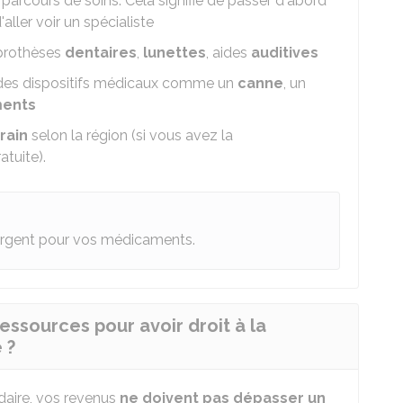
 parcours de soins
. Cela signifie de passer d'abord
aller voir un spécialiste
prothèses
dentaires
,
lunettes
, aides
auditives
des dispositifs médicaux comme un
canne
, un
ents
rain
selon la région (si vous avez la
tuite).
argent pour vos médicaments.
essources pour avoir droit à la
 ?
daire, vos revenus
ne doivent pas dépasser un