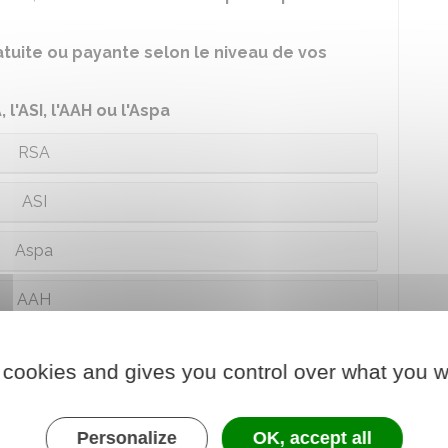
atuite ou payante selon le niveau de vos
l'ASI, l'AAH ou l'Aspa
RSA
ASI
Aspa
AAH
e
demande ou non.
 cookies and gives you control over what you w
re demande
ement de la demande
Personalize
OK, accept all