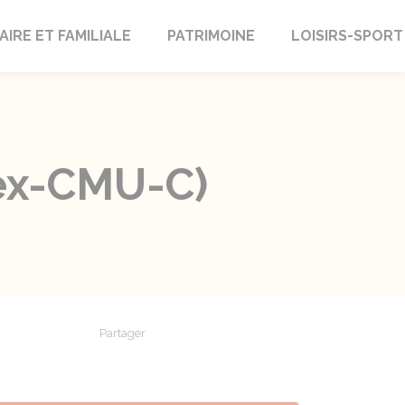
AIRE ET FAMILIALE
PATRIMOINE
LOISIRS-SPORT
(ex-CMU-C)
Partager
Partager sur Facebook
Partager sur X - Twitter
Partager sur Linkedin
Partager par em