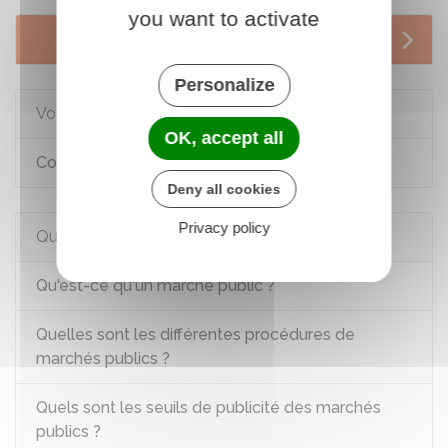
you want to activate
Services en ligne et formulaires
Personalize
Voir aussi
OK, accept all
Concourir aux marchés publics
Deny all cookies
Privacy policy
Questions ? Réponses !
Qu'est-ce qu'un marché public ?
Quelles sont les différentes procédures de
marchés publics ?
Quels sont les seuils de publicité des marchés
publics ?