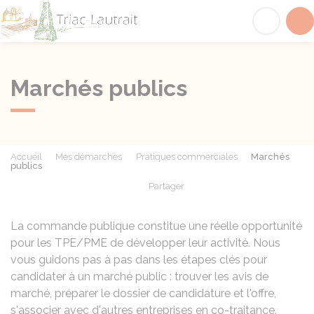
Triac-Lautrait
Acc
Marchés publics
Accueil
Mes démarches
Pratiques commerciales
Marchés
publics
Partager
Partager sur Facebook
Partager sur X - Twit
Partager sur
Par
La commande publique constitue une réelle opportunité
pour les TPE/PME de développer leur activité. Nous
vous guidons pas à pas dans les étapes clés pour
candidater à un marché public : trouver les avis de
marché, préparer le dossier de candidature et l'offre,
s'associer avec d'autres entreprises en co-traitance,