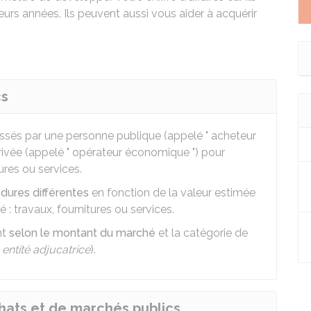
eurs années. Ils peuvent aussi vous aider à acquérir
cs
ssés par une personne publique (appelé " acheteur
rivée (appelé " opérateur économique ") pour
ures ou services.
dures différentes
en fonction de la valeur estimée
: travaux, fournitures ou services.
nt
selon le montant du marché
et la catégorie de
u
entité adjucatrice
).
chats et de marchés publics