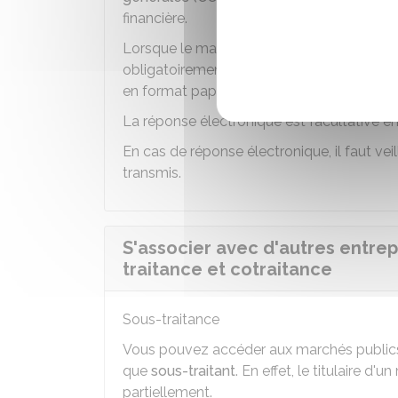
financière.
Lorsque le marché est d'un montant supér
obligatoirement transmise par voie
voie é
en format papier sont irrecevables.
La réponse électronique est facultative en
En cas de réponse électronique, il faut veil
transmis.
S'associer avec d'autres entrep
traitance et cotraitance
Sous-traitance
Vous pouvez accéder aux marchés publics 
que
sous-traitant
. En effet, le titulaire d'
partiellement.