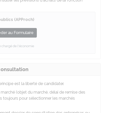
sulter les prévisions d'achats de la fonction
publics (APProch)
der au Formulaire
e chargé de l'économie
onsultation
incipe est la liberté de candidater.
 marché (objet du marché, délai de remise des
 pas toujours pour sélectionner les marchés
ment dossier de consultation des entreprises ou