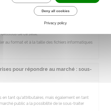
Deny all cookies
ieur à
40 000 €
, la réponse doit être
lectronique
. Dans ce cas, les réponses envoyées
Privacy policy
 dessous de ce seuil.
ler au format et à la taille des fichiers informatiques
rises pour répondre au marché : sous-
en tant qu'attributaires, mais également en tant
un marché public a la possibilité de le sous-traiter