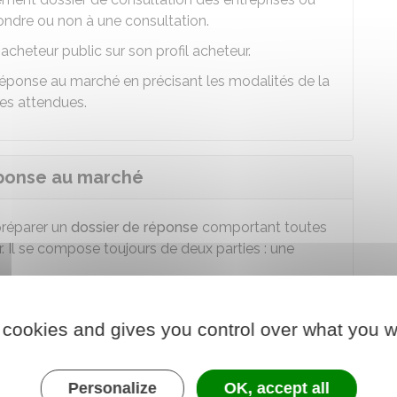
ndre ou non à une consultation.
'acheteur public sur son profil acheteur.
éponse au marché en précisant les modalités de la
ues attendues.
éponse au marché
préparer un
dossier de réponse
comportant toutes
 Il se compose toujours de deux parties : une
ssible de renseigner soit le formulaire appelé "
en) soit les formulaires de déclarations DC1,
 cookies and gives you control over what you w
eteur public dans le
cahier des clauses techniques
Personalize
OK, accept all
le se
compose
d'une offre technique et d'une offre