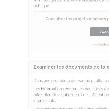
APProch
qui permet aux entreprises de con
publique.
Consulter les projets d'achats 
Accé
Ministèr
Examiner les documents de la c
Dans une procédure de marché public, le pr
Les informations contenues dans l'avis de
offres, lieu d'exécution, etc.) ne suffisent
intéressants.
Les
documents de consultation
(ancienne