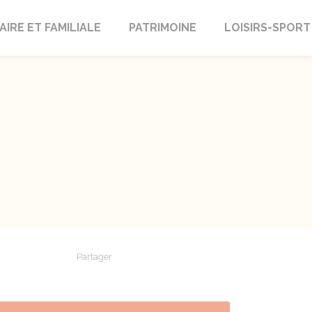
AIRE ET FAMILIALE
PATRIMOINE
LOISIRS-SPORT
Partager
Partager sur Facebook
Partager sur X - Twitter
Partager sur Linkedin
Partager par em