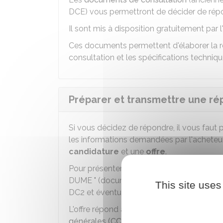
DCE) vous permettront de décider de répo
Il sont mis à disposition gratuitement par l
Ces documents permettent d'élaborer la r
consultation et les spécifications techniq
Préparer et transmettre une r
Si vous décidez de répondre, il vous faut 
les informations demandées par l'acheteur.
candidature
et une
offre
.
Pour présenter votre candidature, il est po
DUME " (document unique de marché europé
This site uses
DC2 et éventuellement DC4.
L'offre répond au besoin exprimé par l'ach
générales (CCTG)
(cahier des charges). El