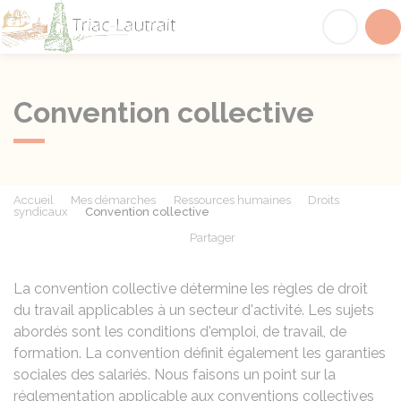
Triac-Lautrait
Acc
Convention collective
Accueil
Mes démarches
Ressources humaines
Droits
syndicaux
Convention collective
Partager
Partager sur Facebook
Partager sur X - Twit
Partager sur
Par
La convention collective détermine les règles de droit
du travail applicables à un secteur d'activité. Les sujets
abordés sont les conditions d'emploi, de travail, de
formation. La convention définit également les garanties
sociales des salariés. Nous faisons un point sur la
réglementation applicable aux conventions collectives