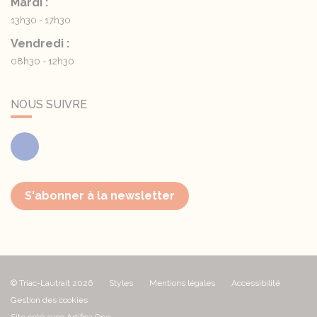
Mardi :
13h30 - 17h30
Vendredi :
08h30 - 12h30
NOUS SUIVRE
Facebook
S'abonner à la newsletter
© Triac-Lautrait 2026
Styles
Mentions légales
Accessibilité
Gestion des cookies
Site créé avec Artifica One