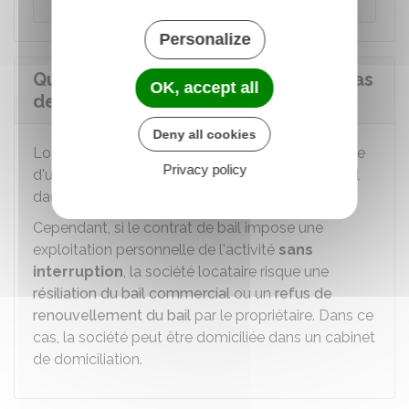
Personalize
Que devient le bail commercial en cas
OK, accept all
de mise en sommeil de la société ?
Deny all cookies
Lorsqu'une société mise en sommeil est locataire
Privacy policy
d'un bail commercial, elle peut conserver le local
dans lequel elle exerce son activité.
Cependant, si le contrat de bail impose une
exploitation personnelle de l'activité
sans
interruption
, la société locataire risque une
résiliation du bail commercial
ou un
refus de
renouvellement du bail
par le propriétaire. Dans ce
cas, la société peut être domiciliée dans un cabinet
de domiciliation.