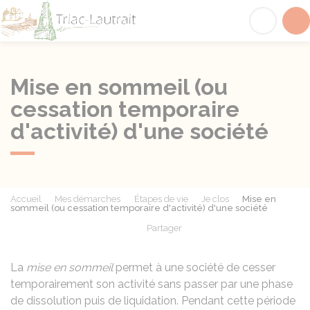
Triac-Lautrait
Acc
Mise en sommeil (ou
cessation temporaire
d'activité) d'une société
Accueil
Mes démarches
Étapes de vie
Je clos
Mise en
sommeil (ou cessation temporaire d'activité) d'une société
Partager
Partager sur Facebook
Partager sur X - Twit
Partager sur
Par
La
mise en sommeil
permet à une société de cesser
temporairement son activité sans passer par une phase
de dissolution puis de liquidation. Pendant cette période