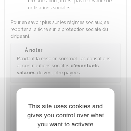
rémunération , il n'est pas redevable de
cotisations sociales.
Pour en savoir plus sur les régimes sociaux, se
reporter à la fiche sur la
protection sociale du
dirigeant
.
À noter
Pendant la mise en sommeil, les cotisations
et contributions sociales
d'éventuels
salariés
doivent être payées.
À savoir
L'exonération de cotisations sociales dont le
This site uses cookies and
dirigeant bénéficie au titre de l'
aide à la
création ou à la reprise d'une entreprise
gives you control over what
(Acre)
est maintenue pendant la période de
you want to activate
cessation temporaire d'activité.