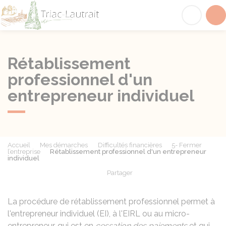
Triac-Lautrait
Acc
Rétablissement
professionnel d'un
entrepreneur individuel
Accueil
Mes démarches
Difficultés financières
5- Fermer
l’entreprise
Rétablissement professionnel d'un entrepreneur
individuel
Partager
Partager sur Facebook
Partager sur X - Twit
Partager sur
Par
La procédure de rétablissement professionnel permet à
l'entrepreneur individuel (EI), à l'
EIRL
ou au micro-
entrepreneur, qui est en
cessation des paiements
et qui