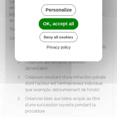
La clôture du rétablissement professionnel
entraîne l'effacement des dettes antérieures au
Personalize
jugement d'ouverture qui ont été communiquées
au juge commis.
OK, accept all
Toutefois, certaines dettes ne sont pas effacées.
Deny all cookies
Les créances suivantes
restent dues
:
Créances des salariés (salaires, indemnités
Privacy policy
de congés payés, etc.)
Créances alimentaires (pension
alimentaire)
Créances résultant d'une infraction pénale
dont l'auteur est l'entrepreneur individuel
(par exemple, détournement de fonds)
Créances liées aux biens acquis au titre
d'une succession ouverte pendant la
procédure